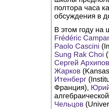
полтора часа к
обсуждения в д
В этом году на
Frédéric Camp
Paolo Cascini
(I
Sung Rak Choi
Сергей Архипо
Жарков
(Kansas
Итенберг
(Insti
Франция),
Юрий
алгебраическо
Чельцов
(Unive