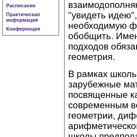
взаимодополняю
Расписание
"увидеть идею",
Практическая
информация
необходимую фо
Конференция
обобщить. Имен
подходов обяза
геометрия.
В рамках школы
зарубежные мат
посвященные ка
современным в
геометрии, ди
арифметической
школы предпола