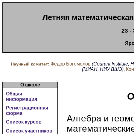
Летняя математическая
23 -
Яро
Фёдор Богомолов
(Courant Institute,
Научный комитет:
(МИАН, НИУ ВШЭ)
, Ко
О школе
О
Общая
информация
Регистрационная
форма
Алгебра и геом
Список курсов
математические
Список участников